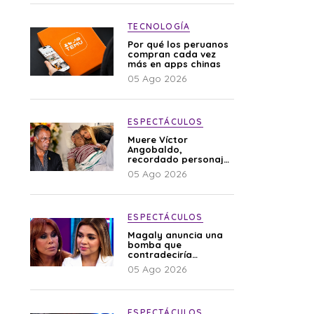
TECNOLOGÍA
Por qué los peruanos
compran cada vez
más en apps chinas
05 Ago 2026
ESPECTÁCULOS
Muere Víctor
Angobaldo,
recordado personaje
de la farándula y
05 Ago 2026
expareja de Shirley
Cherres
ESPECTÁCULOS
Magaly anuncia una
bomba que
contradeciría
comunicado de La
05 Ago 2026
Bella Luz: “Hay un
audio”
ESPECTÁCULOS