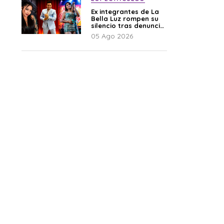
Ex integrantes de La
Bella Luz rompen su
silencio tras denuncia
de Naldy: “Todo el
05 Ago 2026
mundo lo sabía”