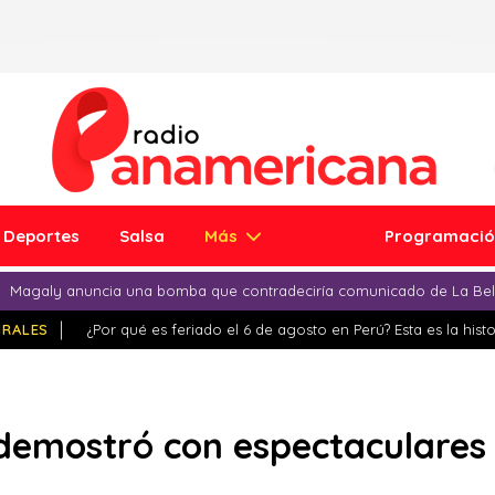
Deportes
Salsa
Más
Programaci
Magaly anuncia una bomba que contradeciría comunicado de La Bell
IRALES
¿Por qué es feriado el 6 de agosto en Perú? Esta es la histo
demostró con espectaculares f