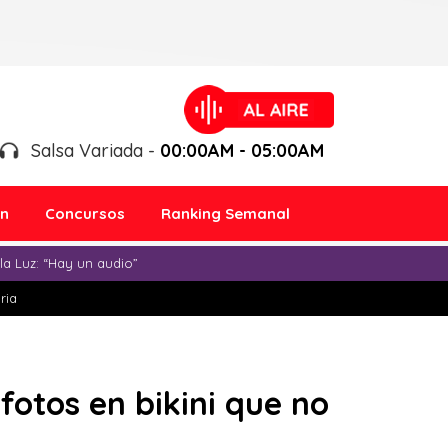
Salsa Variada -
00:00AM - 05:00AM
ón
Concursos
Ranking Semanal
a Luz: “Hay un audio”
ria
otos en bikini que no