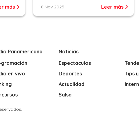
er más
Leer más
18 Nov 2025
dio Panamericana
Noticias
ogramación
Espectáculos
Tende
io en vivo
Deportes
Tips 
nking
Actualidad
Inter
ncursos
Salsa
Reservados.