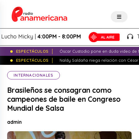
ho Micky |
4:00PM - 8:00PM
Tarde
ESPECTÁCULOS
Óscar Custodio pone en duda video de N
ESPECTÁCULOS
Naldy Saldaña niega relación con César
INTERNACIONALES
Brasileños se consagran como
campeones de baile en Congreso
Mundial de Salsa
admin