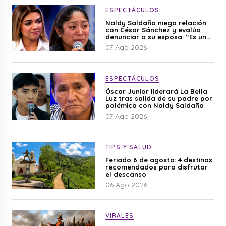
ESPECTÁCULOS
Naldy Saldaña niega relación
con César Sánchez y evalúa
denunciar a su esposa: “Es una
difamación”
07 Ago 2026
ESPECTÁCULOS
Óscar Junior liderará La Bella
Luz tras salida de su padre por
polémica con Naldy Saldaña
07 Ago 2026
TIPS Y SALUD
Feriado 6 de agosto: 4 destinos
recomendados para disfrutar
el descanso
06 Ago 2026
VIRALES