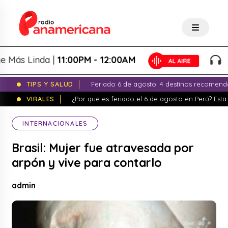
s Linda |
11:00PM - 12:00AM
La 
TIPS Y SALUD
Feriado 6 de agosto: 4 destinos recomend
VIRALES
¿Por qué es feriado el 6 de agosto en Perú? Esta 
INTERNACIONALES
Brasil: Mujer fue atravesada por
arpón y vive para contarlo
admin