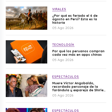
VIRALES
¿Por qué es feriado el 6 de
agosto en Perú? Esta es la
historia
05 Ago 2026
TECNOLOGÍA
Por qué los peruanos compran
cada vez más en apps chinas
05 Ago 2026
ESPECTÁCULOS
Muere Víctor Angobaldo,
recordado personaje de la
farándula y expareja de Shirley
Cherres
05 Ago 2026
ESPECTÁCULOS