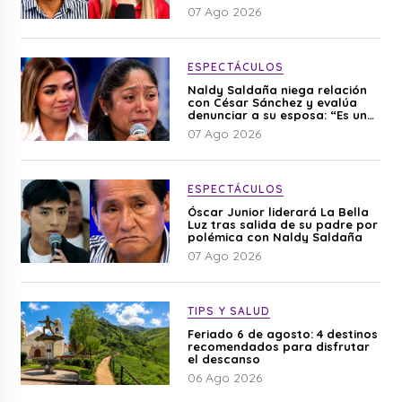
editado”
07 Ago 2026
ESPECTÁCULOS
Naldy Saldaña niega relación
con César Sánchez y evalúa
denunciar a su esposa: “Es una
difamación”
07 Ago 2026
ESPECTÁCULOS
Óscar Junior liderará La Bella
Luz tras salida de su padre por
polémica con Naldy Saldaña
07 Ago 2026
TIPS Y SALUD
Feriado 6 de agosto: 4 destinos
recomendados para disfrutar
el descanso
06 Ago 2026