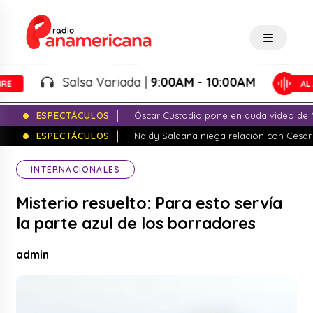
Salsa Variada |
9:00AM - 10:00AM
ESPECTÁCULOS
Óscar Custodio pone en duda video de N
ESPECTÁCULOS
Naldy Saldaña niega relación con César
INTERNACIONALES
Misterio resuelto: Para esto servía
la parte azul de los borradores
admin