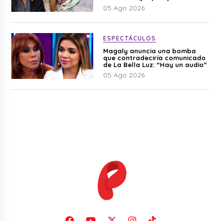
Cherres
05 Ago 2026
ESPECTÁCULOS
Magaly anuncia una bomba
que contradeciría comunicado
de La Bella Luz: “Hay un audio”
05 Ago 2026