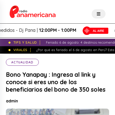
os - Dj Pana |
12:00PM - 1:00PM
TIPS Y SALUD
Feriado 6 de agosto: 4 destinos recomend
VIRALES
¿Por qué es feriado el 6 de agosto en Perú? Esta 
ACTUALIDAD
Bono Yanapay : Ingresa al link y
conoce si eres uno de los
beneficiarios del bono de 350 soles
admin