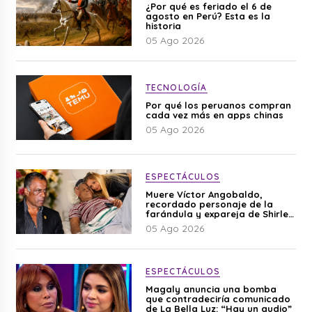
¿Por qué es feriado el 6 de
agosto en Perú? Esta es la
historia
05 Ago 2026
TECNOLOGÍA
Por qué los peruanos compran
cada vez más en apps chinas
05 Ago 2026
ESPECTÁCULOS
Muere Víctor Angobaldo,
recordado personaje de la
farándula y expareja de Shirley
Cherres
05 Ago 2026
ESPECTÁCULOS
Magaly anuncia una bomba
que contradeciría comunicado
de La Bella Luz: “Hay un audio”