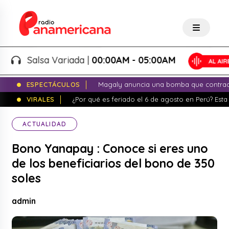
Salsa Variada |
00:00AM - 05:00AM
ESPECTÁCULOS
Magaly anuncia una bomba que contrade
VIRALES
¿Por qué es feriado el 6 de agosto en Perú? Esta 
ACTUALIDAD
Bono Yanapay : Conoce si eres uno
de los beneficiarios del bono de 350
soles
admin