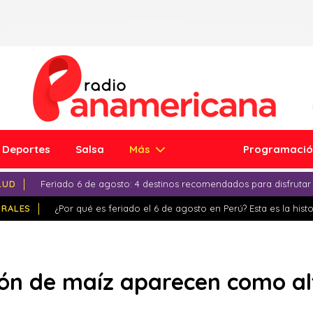
Deportes
Salsa
Más
Programaci
LUD
Feriado 6 de agosto: 4 destinos recomendados para disfrutar
IRALES
¿Por qué es feriado el 6 de agosto en Perú? Esta es la histo
ón de maíz aparecen como alt