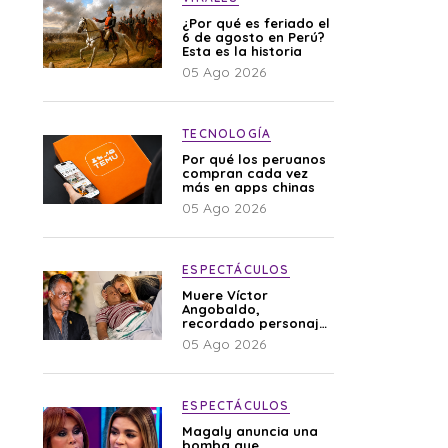
¿Por qué es feriado el
6 de agosto en Perú?
Esta es la historia
05 Ago 2026
TECNOLOGÍA
Por qué los peruanos
compran cada vez
más en apps chinas
05 Ago 2026
ESPECTÁCULOS
Muere Víctor
Angobaldo,
recordado personaje
de la farándula y
05 Ago 2026
expareja de Shirley
Cherres
ESPECTÁCULOS
Magaly anuncia una
bomba que