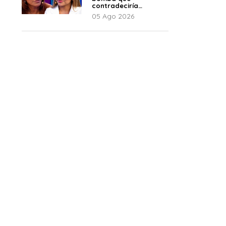
contradeciría
comunicado de La
05 Ago 2026
Bella Luz: “Hay un
audio”