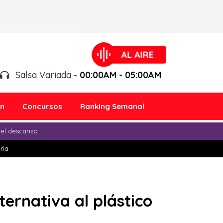
Salsa Variada -
00:00AM - 05:00AM
ón
Concursos
Ranking Semanal
 el descanso
ria
ernativa al plástico