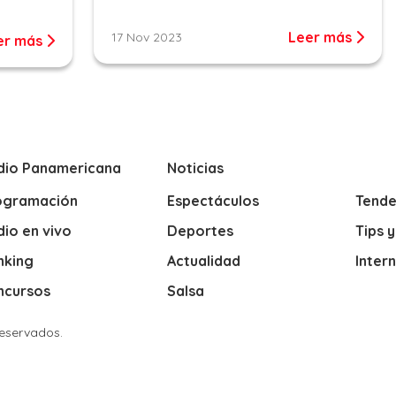
Leer más
17 Nov 2023
er más
dio Panamericana
Noticias
ogramación
Espectáculos
Tende
io en vivo
Deportes
Tips 
nking
Actualidad
Inter
ncursos
Salsa
Reservados.