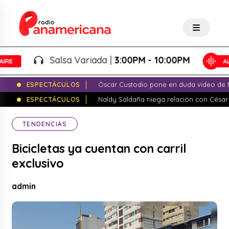
Salsa Variada |
3:00PM - 10:00PM
ESPECTÁCULOS
Óscar Custodio pone en duda video de N
ESPECTÁCULOS
Naldy Saldaña niega relación con César
TENDENCIAS
Bicicletas ya cuentan con carril
exclusivo
admin