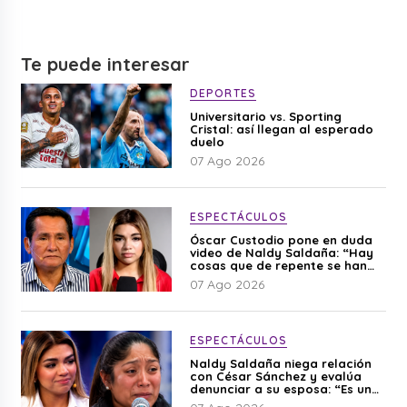
Te puede interesar
DEPORTES
Universitario vs. Sporting
Cristal: así llegan al esperado
duelo
07 Ago 2026
ESPECTÁCULOS
Óscar Custodio pone en duda
video de Naldy Saldaña: “Hay
cosas que de repente se han
editado”
07 Ago 2026
ESPECTÁCULOS
Naldy Saldaña niega relación
con César Sánchez y evalúa
denunciar a su esposa: “Es una
difamación”