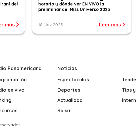
iraní del
horario y dónde ver EN VIVO la
preliminar del Miss Universo 2025
er más
Leer más
18 Nov 2025
dio Panamericana
Noticias
ogramación
Espectáculos
Tende
io en vivo
Deportes
Tips 
nking
Actualidad
Inter
ncursos
Salsa
Reservados.