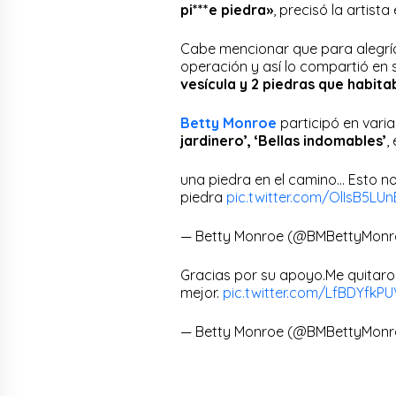
pi***e piedra»
, precisó la artista
Cabe mencionar que para alegría 
operación y así lo compartió en
vesícula y 2 piedras que habita
Betty Monroe
participó en vari
jardinero’, ‘Bellas indomables’
,
una piedra en el camino… Esto n
piedra
pic.twitter.com/OlIsB5LUn
— Betty Monroe (@BMBettyMon
Gracias por su apoyo.Me quitaron
mejor.
pic.twitter.com/LfBDYfkP
— Betty Monroe (@BMBettyMon