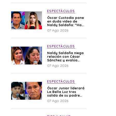
ESPECTÁCULOS
Óscar Custodio pone
en duda video de
Naldy Saldaña: “Hay
cosas que de repente
07 Ago 2026
se han editado”
ESPECTÁCULOS
Naldy Saldaña niega
relación con César
Sánchez y evalúa
denunciar a su
07 Ago 2026
esposa: “Es una
difamación”
ESPECTÁCULOS
Óscar Junior liderará
La Bella Luz tras
salida de su padre
por polémica con
07 Ago 2026
Naldy Saldaña