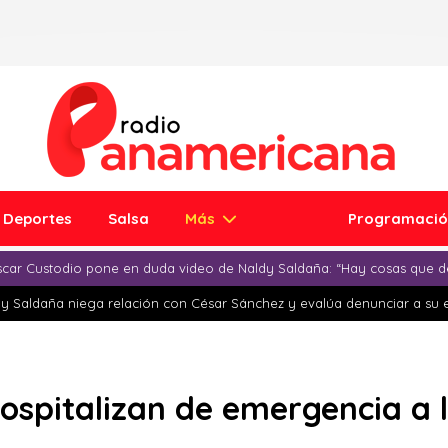
Deportes
Salsa
Más
Programaci
car Custodio pone en duda video de Naldy Saldaña: “Hay cosas que d
y Saldaña niega relación con César Sánchez y evalúa denunciar a su 
ospitalizan de emergencia a l