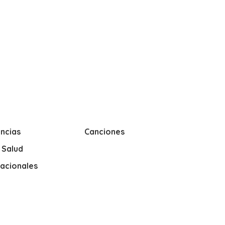
ncias
Canciones
y Salud
nacionales