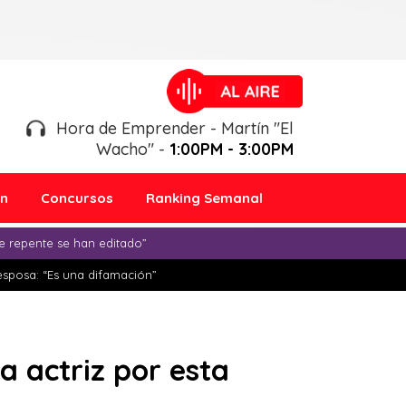
Hora de Emprender - Martín "El
Wacho" -
1:00PM - 3:00PM
ón
Concursos
Ranking Semanal
e repente se han editado”
esposa: “Es una difamación”
a actriz por esta