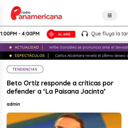
0PM - 4:00PM
Que fluya la tarde! 
ACTUALIDAD
Willie Gonzáles se pronuncia ante el devas
ESPECTÁCULOS
Carlos Alcántara revela el último dese
TENDENCIAS
Beto Ortíz responde a críticas por
defender a ‘La Paisana Jacinta’
admin