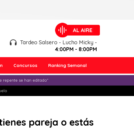
Tardeo Salsero - Lucho Micky -
4:00PM - 8:00PM
ón
Concursos
Ranking Semanal
e repente se han editado”
duelo
tienes pareja o estás