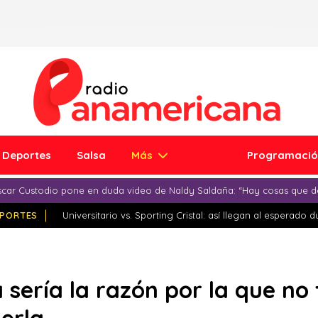
Deportes
Salsa
Más
Programaci
car Custodio pone en duda video de Naldy Saldaña: “Hay cosas que d
PORTES
Universitario vs. Sporting Cristal: así llegan al esperado 
 sería la razón por la que no 