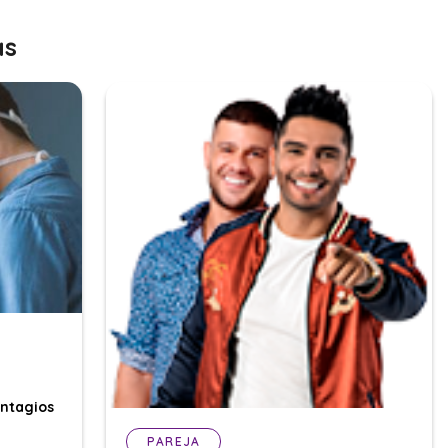
as
ontagios
PAREJA