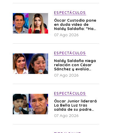
ESPECTÁCULOS
Óscar Custodio pone
en duda video de
Naldy Saldaña: “Hay
cosas que de repente
07 Ago 2026
se han editado”
ESPECTÁCULOS
Naldy Saldaña niega
relación con César
Sánchez y evalúa
denunciar a su
07 Ago 2026
esposa: “Es una
difamación”
ESPECTÁCULOS
Óscar Junior liderará
La Bella Luz tras
salida de su padre
por polémica con
07 Ago 2026
Naldy Saldaña