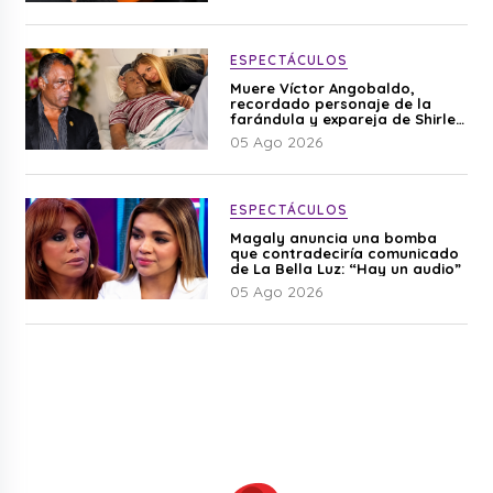
ESPECTÁCULOS
Muere Víctor Angobaldo,
recordado personaje de la
farándula y expareja de Shirley
Cherres
05 Ago 2026
ESPECTÁCULOS
Magaly anuncia una bomba
que contradeciría comunicado
de La Bella Luz: “Hay un audio”
05 Ago 2026