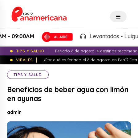
09:00AM
Levantados - Luigui Carb
TIPS Y SALUD
Feriado 6 de agosto: 4 destinos recomend
VIRALES
¿Por qué es feriado el 6 de agosto en Perú? Esta 
TIPS Y SALUD
Beneficios de beber agua con limón
en ayunas
admin