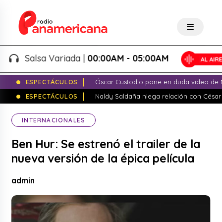
Salsa Variada |
00:00AM - 05:00AM
ESPECTÁCULOS
Óscar Custodio pone en duda video de N
ESPECTÁCULOS
Naldy Saldaña niega relación con César
INTERNACIONALES
Ben Hur: Se estrenó el trailer de la
nueva versión de la épica película
admin