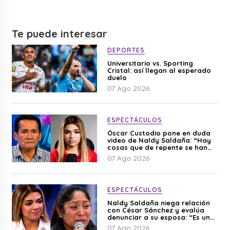
Te puede interesar
DEPORTES
Universitario vs. Sporting
Cristal: así llegan al esperado
duelo
07 Ago 2026
ESPECTÁCULOS
Óscar Custodio pone en duda
video de Naldy Saldaña: “Hay
cosas que de repente se han
editado”
07 Ago 2026
ESPECTÁCULOS
Naldy Saldaña niega relación
con César Sánchez y evalúa
denunciar a su esposa: “Es una
difamación”
07 Ago 2026