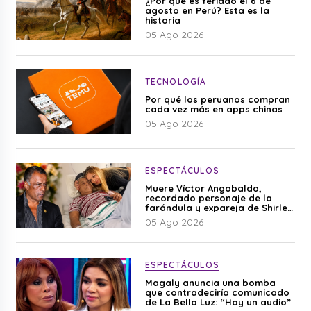
¿Por qué es feriado el 6 de
agosto en Perú? Esta es la
historia
05 Ago 2026
TECNOLOGÍA
Por qué los peruanos compran
cada vez más en apps chinas
05 Ago 2026
ESPECTÁCULOS
Muere Víctor Angobaldo,
recordado personaje de la
farándula y expareja de Shirley
Cherres
05 Ago 2026
ESPECTÁCULOS
Magaly anuncia una bomba
que contradeciría comunicado
de La Bella Luz: “Hay un audio”