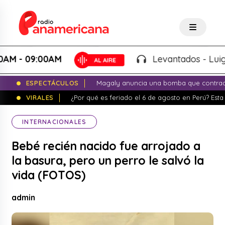
 09:00AM
Levantados - Luigui Ca
ESPECTÁCULOS
Magaly anuncia una bomba que contrade
VIRALES
¿Por qué es feriado el 6 de agosto en Perú? Esta 
INTERNACIONALES
Bebé recién nacido fue arrojado a
la basura, pero un perro le salvó la
vida (FOTOS)
admin