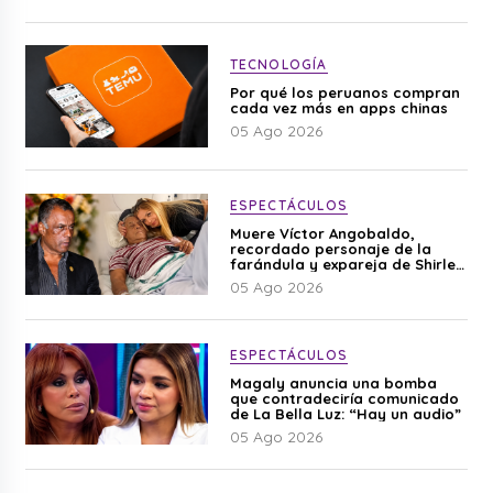
TECNOLOGÍA
Por qué los peruanos compran
cada vez más en apps chinas
05 Ago 2026
ESPECTÁCULOS
Muere Víctor Angobaldo,
recordado personaje de la
farándula y expareja de Shirley
Cherres
05 Ago 2026
ESPECTÁCULOS
Magaly anuncia una bomba
que contradeciría comunicado
de La Bella Luz: “Hay un audio”
05 Ago 2026