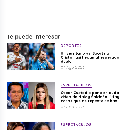
Te puede interesar
DEPORTES
Universitario vs. Sporting
Cristal: así llegan al esperado
duelo
07 Ago 2026
ESPECTÁCULOS
Óscar Custodio pone en duda
video de Naldy Saldaña: “Hay
cosas que de repente se han
editado”
07 Ago 2026
ESPECTÁCULOS