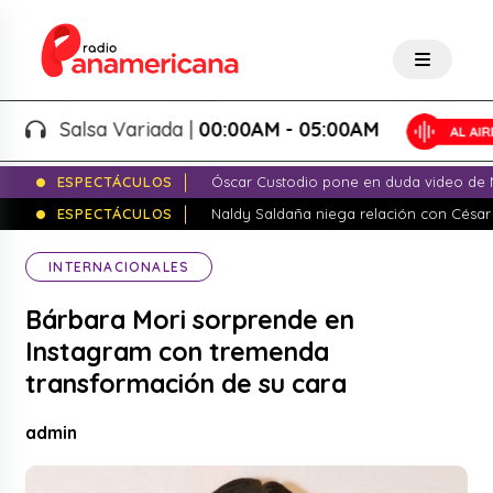
Salsa Variada |
00:00AM - 05:00AM
ESPECTÁCULOS
Óscar Custodio pone en duda video de N
ESPECTÁCULOS
Naldy Saldaña niega relación con César
INTERNACIONALES
Bárbara Mori sorprende en
Instagram con tremenda
transformación de su cara
admin