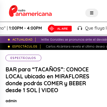
1:00PM - 4:00PM
Que fluya la tard
ACTUALIDAD
Willie Gonzáles se pronuncia ante el devas
ESPECTÁCULOS
Carlos Alcántara revela el último dese
ESPECTÁCULOS
BAR para “TACAÑOS”: CONOCE
LOCAL ubicado en MIRAFLORES
donde podrás COMER y BEBER
desde 1 SOL | VIDEO
admin