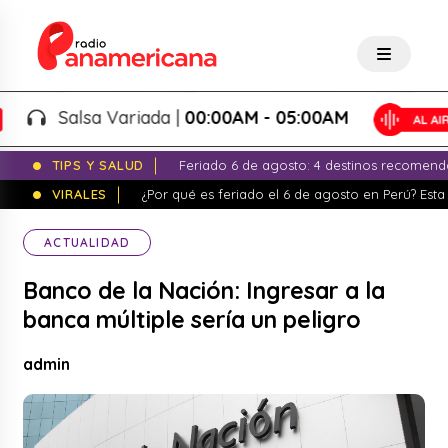
Salsa Variada |
00:00AM - 05:00AM
TIPS Y SALUD
Feriado 6 de agosto: 4 destinos recomend
VIRALES
¿Por qué es feriado el 6 de agosto en Perú? Esta 
ACTUALIDAD
Banco de la Nación: Ingresar a la
banca múltiple sería un peligro
admin