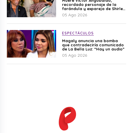
Muere Víctor Angobaldo,
recordado personaje de la
farándula y expareja de Shirley
Cherres
05 Ago 2026
ESPECTÁCULOS
Magaly anuncia una bomba
que contradeciría comunicado
de La Bella Luz: “Hay un audio”
05 Ago 2026