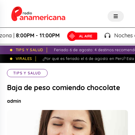
 |
8:00PM - 11:00PM
Noches de Fa
TIPS Y SALUD
Feriado 6 de agosto: 4 destinos recomend
VIRALES
¿Por qué es feriado el 6 de agosto en Perú? Esta 
TIPS Y SALUD
Baja de peso comiendo chocolate
admin