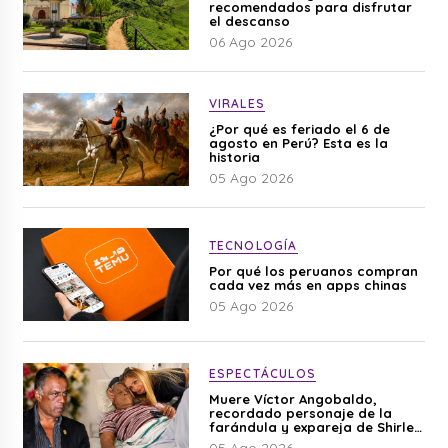
recomendados para disfrutar
el descanso
06 Ago 2026
VIRALES
¿Por qué es feriado el 6 de
agosto en Perú? Esta es la
historia
05 Ago 2026
TECNOLOGÍA
Por qué los peruanos compran
cada vez más en apps chinas
05 Ago 2026
ESPECTÁCULOS
Muere Víctor Angobaldo,
recordado personaje de la
farándula y expareja de Shirley
Cherres
05 Ago 2026