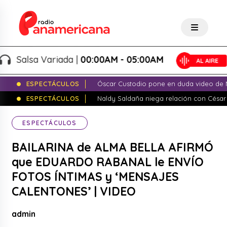
alsa Variada |
00:00AM - 05:00AM
ESPECTÁCULOS
Óscar Custodio pone en duda video de N
ESPECTÁCULOS
Naldy Saldaña niega relación con César
ESPECTÁCULOS
BAILARINA de ALMA BELLA AFIRMÓ
que EDUARDO RABANAL le ENVÍO
FOTOS ÍNTIMAS y ‘MENSAJES
CALENTONES’ | VIDEO
admin