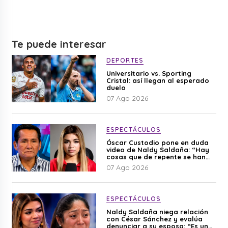
Te puede interesar
DEPORTES
Universitario vs. Sporting
Cristal: así llegan al esperado
duelo
07 Ago 2026
ESPECTÁCULOS
Óscar Custodio pone en duda
video de Naldy Saldaña: “Hay
cosas que de repente se han
editado”
07 Ago 2026
ESPECTÁCULOS
Naldy Saldaña niega relación
con César Sánchez y evalúa
denunciar a su esposa: “Es una