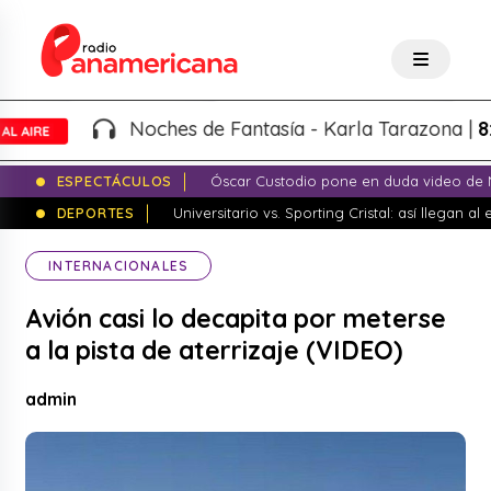
Noches de Fantasía - Karla Tarazona |
8:00P
ESPECTÁCULOS
Óscar Custodio pone en duda video de N
DEPORTES
Universitario vs. Sporting Cristal: así llegan a
INTERNACIONALES
Avión casi lo decapita por meterse
a la pista de aterrizaje (VIDEO)
admin