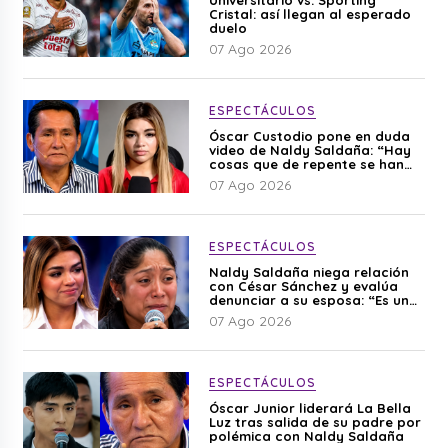
Universitario vs. Sporting
Cristal: así llegan al esperado
duelo
07 Ago 2026
ESPECTÁCULOS
Óscar Custodio pone en duda
video de Naldy Saldaña: “Hay
cosas que de repente se han
editado”
07 Ago 2026
ESPECTÁCULOS
Naldy Saldaña niega relación
con César Sánchez y evalúa
denunciar a su esposa: “Es una
difamación”
07 Ago 2026
ESPECTÁCULOS
Óscar Junior liderará La Bella
Luz tras salida de su padre por
polémica con Naldy Saldaña