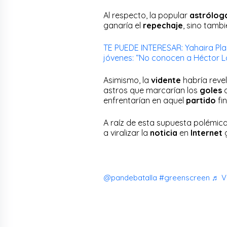
Al respecto, la popular
astrólog
ganaría el
repechaje
, sino tambi
TE PUEDE INTERESAR: Yahaira Pla
jóvenes: “No conocen a Héctor L
Asimismo, la
vidente
habría reve
astros que marcarían los
goles
enfrentarían en aquel
partido
fin
A raíz de esta supuesta polémic
a viralizar la
noticia
en
Internet
@pandebatalla
#greenscreen
♬ V