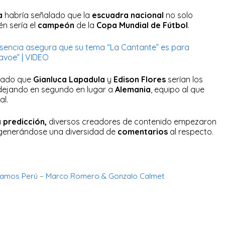
a
habría señalado que la
escuadra nacional
no solo
én sería el
campeón
de la
Copa Mundial de Fútbol
.
sencia asegura que su tema “La Cantante” es para
avoe” | VIDEO
lado que
Gianluca Lapadula
y
Edison Flores
serían los
dejando en segundo en lugar a
Alemania
, equipo al que
al.
a
predicción
,
diversos creadores de contenido empezaron
generándose una diversidad de
comentarios
al respecto.
amos Perú – Marco Romero & Gonzalo Calmet