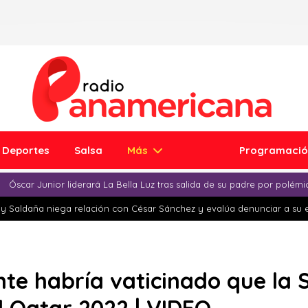
Deportes
Salsa
Más
Programaci
Óscar Junior liderará La Bella Luz tras salida de su padre por polém
y Saldaña niega relación con César Sánchez y evalúa denunciar a su 
ente habría vaticinado que la