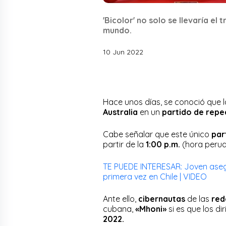
'Bicolor' no solo se llevaría el
mundo.
10 Jun 2022
Hace unos días, se conoció que 
Australia
en un
partido de
repe
Cabe señalar que este único
par
partir de la
1:00 p.m.
(hora perua
TE PUEDE INTERESAR: Joven aseg
primera vez en Chile | VIDEO
Ante ello,
cibernautas
de las
red
cubana,
«Mhoni»
si es que los di
2022.