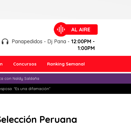
Panapedidos - Dj Pana -
12:00PM -
1:00PM
ón
Concursos
Ranking Semanal
ica con Naldy Saldaña
esposa: “Es una difamación”
 Selección Peruana