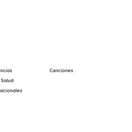
ncias
Canciones
y Salud
nacionales