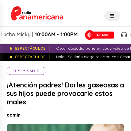
ho Micky |
10:00AM - 1:00PM
Salsa
ESPECTÁCULOS
Óscar Custodio pone en duda video de N
ESPECTÁCULOS
Naldy Saldaña niega relación con César
TIPS Y SALUD
¡Atención padres! Darles gaseosas a
sus hijos puede provocarle estos
males
admin