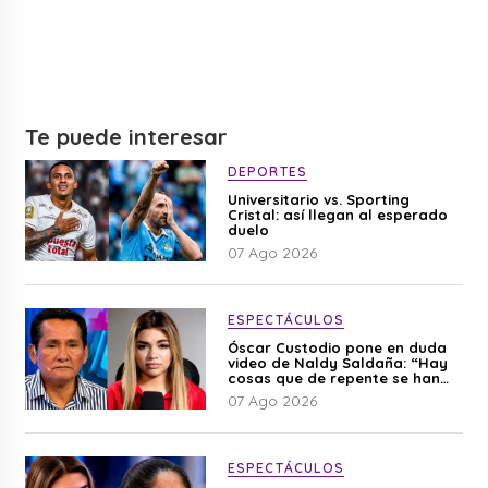
Te puede interesar
DEPORTES
Universitario vs. Sporting
Cristal: así llegan al esperado
duelo
07 Ago 2026
ESPECTÁCULOS
Óscar Custodio pone en duda
video de Naldy Saldaña: “Hay
cosas que de repente se han
editado”
07 Ago 2026
ESPECTÁCULOS