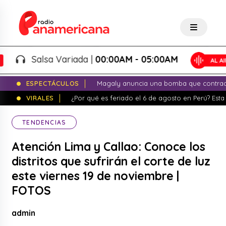
Salsa Variada |
00:00AM - 05:00AM
ESPECTÁCULOS
Magaly anuncia una bomba que contrade
VIRALES
¿Por qué es feriado el 6 de agosto en Perú? Esta 
TENDENCIAS
Atención Lima y Callao: Conoce los
distritos que sufrirán el corte de luz
este viernes 19 de noviembre |
FOTOS
admin