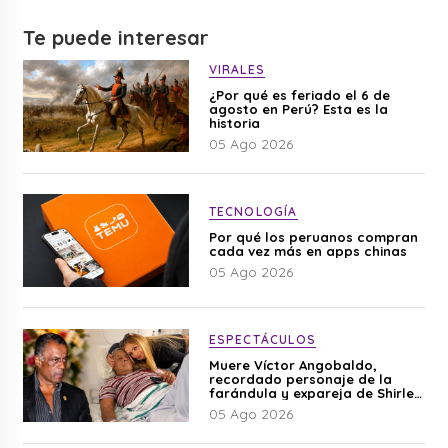
Te puede interesar
VIRALES
¿Por qué es feriado el 6 de
agosto en Perú? Esta es la
historia
05 Ago 2026
TECNOLOGÍA
Por qué los peruanos compran
cada vez más en apps chinas
05 Ago 2026
ESPECTÁCULOS
Muere Víctor Angobaldo,
recordado personaje de la
farándula y expareja de Shirley
Cherres
05 Ago 2026