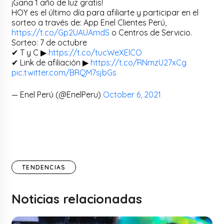
¡Gana 1 año de luz gratis!
HOY es el último día para afiliarte y participar en el
sorteo a través de: App Enel Clientes Perú,
https://t.co/Gp2UAUAmdS
o Centros de Servicio.
Sorteo: 7 de octubre
✔ T y C ▶
https://t.co/tucWeXElCO
✔ Link de afiliación ▶
https://t.co/RNmzU27xCg
pic.twitter.com/BRQM7sjbGs
— Enel Perú (@EnelPeru)
October 6, 2021
TENDENCIAS
Noticias relacionadas