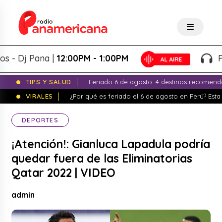
Dj Pana |
12:00PM - 1:00PM
Panap
TIPS Y SALUD
Feriado 6 de agosto: 4 destinos recomend
VIRALES
¿Por qué es feriado el 6 de agosto en Perú? Esta 
DEPORTES
¡Atención!: Gianluca Lapadula podría
quedar fuera de las Eliminatorias
Qatar 2022 | VIDEO
admin