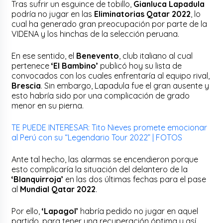
Tras sufrir un esguince de tobillo,
Gianluca Lapadula
podría no jugar en las
Eliminatorias Qatar 2022
, lo
cual ha generado gran preocupación por parte de la
VIDENA y los hinchas de la selección peruana.
En ese sentido, el
Benevento
, club italiano al cual
pertenece
‘El Bambino’
publicó hoy su lista de
convocados con los cuales enfrentaría al equipo rival,
Brescia
. Sin embargo, Lapadula fue el gran ausente y
esto habría sido por una complicación de grado
menor en su pierna.
TE PUEDE INTERESAR: Tito Nieves promete emocionar
al Perú con su “Legendario Tour 2022” | FOTOS
Ante tal hecho, las alarmas se encendieron porque
esto complicaría la situación del delantero de la
‘Blanquirroja’
en las dos últimas fechas para el pase
al
Mundial Qatar 2022
.
Por ello,
‘Lapagol’
habría pedido no jugar en aquel
partido, para tener una recuperación óptima y así