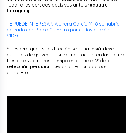
llegar a los partidos decisivos ante
Uruguay
y
Paraguay
.
TE PUEDE INTERESAR: Alondra García Miró se habría
peleado con Paolo Guerrero por curiosa razón |
VIDEO
Se espera que esta situación sea una
lesión
leve ya
que si es de gravedad, su recuperación tardaría entre
tres a seis semanas, tiempo en el que el ‘9’ de la
selección peruana
quedaría descartado por
completo.