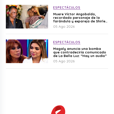
ESPECTÁCULOS
Muere Víctor Angobaldo,
recordado personaje de la
farándula y expareja de Shirley
Cherres
05 Ago 2026
ESPECTÁCULOS
Magaly anuncia una bomba
que contradeciría comunicado
de La Bella Luz: “Hay un audio”
05 Ago 2026