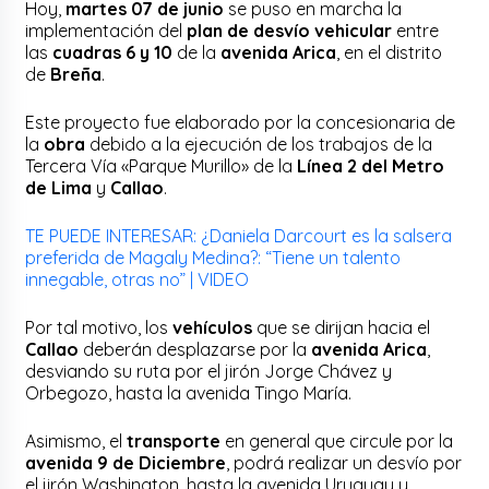
Hoy,
martes 07 de junio
se puso en marcha la
implementación del
plan de desvío vehicular
entre
las
cuadras 6 y 10
de la
avenida Arica
, en el distrito
de
Breña
.
Este proyecto fue elaborado por la concesionaria de
la
obra
debido a la ejecución de los trabajos de la
Tercera Vía «Parque Murillo» de la
Línea 2 del Metro
de Lima
y
Callao
.
TE PUEDE INTERESAR: ¿Daniela Darcourt es la salsera
preferida de Magaly Medina?: “Tiene un talento
innegable, otras no” | VIDEO
Por tal motivo, los
vehículos
que se dirijan hacia el
Callao
deberán desplazarse por la
avenida Arica
,
desviando su ruta por el jirón Jorge Chávez y
Orbegozo, hasta la avenida Tingo María.
Asimismo, el
transporte
en general que circule por la
avenida 9 de Diciembre
, podrá realizar un desvío por
el jirón Washington, hasta la avenida Uruguay y