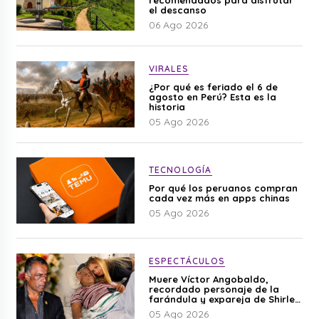
recomendados para disfrutar
el descanso
06 Ago 2026
VIRALES
¿Por qué es feriado el 6 de
agosto en Perú? Esta es la
historia
05 Ago 2026
TECNOLOGÍA
Por qué los peruanos compran
cada vez más en apps chinas
05 Ago 2026
ESPECTÁCULOS
Muere Víctor Angobaldo,
recordado personaje de la
farándula y expareja de Shirley
Cherres
05 Ago 2026