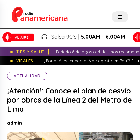
Salsa 90's |
5:00AM - 6:00AM
TIPS Y SALUD
Feriado 6 de agosto: 4 destinos recomend
VIRALES
¿Por qué es feriado el 6 de agosto en Perú? Esta 
ACTUALIDAD
¡Atención!: Conoce el plan de desvío
por obras de la Línea 2 del Metro de
Lima
admin