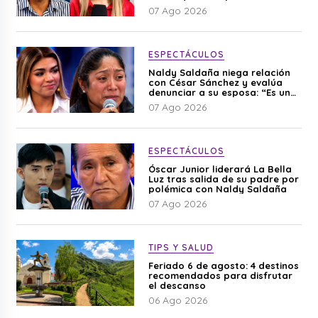
editado”
07 Ago 2026
ESPECTÁCULOS
Naldy Saldaña niega relación
con César Sánchez y evalúa
denunciar a su esposa: “Es una
difamación”
07 Ago 2026
ESPECTÁCULOS
Óscar Junior liderará La Bella
Luz tras salida de su padre por
polémica con Naldy Saldaña
07 Ago 2026
TIPS Y SALUD
Feriado 6 de agosto: 4 destinos
recomendados para disfrutar
el descanso
06 Ago 2026