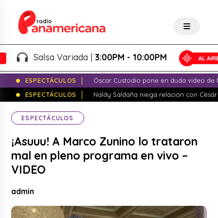
Salsa Variada |
3:00PM - 10:00PM
ESPECTÁCULOS
Óscar Custodio pone en duda video de N
ESPECTÁCULOS
Naldy Saldaña niega relación con César
ESPECTÁCULOS
¡Asuuu! A Marco Zunino lo trataron
mal en pleno programa en vivo –
VIDEO
admin