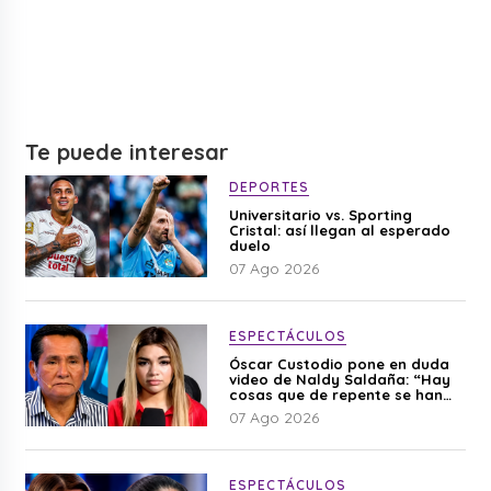
Te puede interesar
DEPORTES
Universitario vs. Sporting
Cristal: así llegan al esperado
duelo
07 Ago 2026
ESPECTÁCULOS
Óscar Custodio pone en duda
video de Naldy Saldaña: “Hay
cosas que de repente se han
editado”
07 Ago 2026
ESPECTÁCULOS