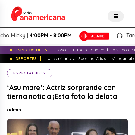
icky |
4:00PM - 8:00PM
Tardeo Sa
ESPECTÁCULOS
Óscar Custodio pone en duda video de N
DEPORTES
Universitario vs. Sporting Cristal: así llegan a
ESPECTÁCULOS
‘Asu mare’: Actriz sorprende con
tierna noticia ¡Esta foto la delata!
admin