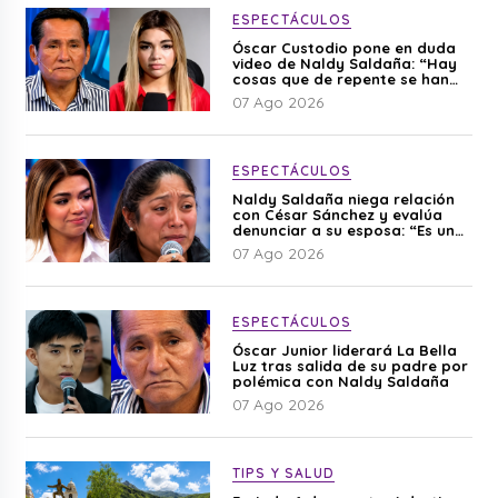
ESPECTÁCULOS
Óscar Custodio pone en duda
video de Naldy Saldaña: “Hay
cosas que de repente se han
editado”
07 Ago 2026
ESPECTÁCULOS
Naldy Saldaña niega relación
con César Sánchez y evalúa
denunciar a su esposa: “Es una
difamación”
07 Ago 2026
ESPECTÁCULOS
Óscar Junior liderará La Bella
Luz tras salida de su padre por
polémica con Naldy Saldaña
07 Ago 2026
TIPS Y SALUD