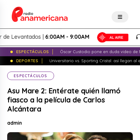
 Levantados |
6:00AM - 9:00AM
Lo
ESPECTÁCULOS
Óscar Custodio pone en duda video de N
DEPORTES
Universitario vs. Sporting Cristal: así llegan a
ESPECTÁCULOS
Asu Mare 2: Entérate quién llamó
fiasco a la película de Carlos
Alcántara
admin