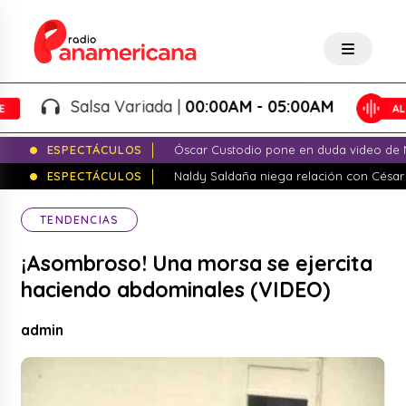
Salsa Variada |
00:00AM - 05:00AM
ESPECTÁCULOS
Óscar Custodio pone en duda video de N
ESPECTÁCULOS
Naldy Saldaña niega relación con César
TENDENCIAS
¡Asombroso! Una morsa se ejercita
haciendo abdominales (VIDEO)
admin