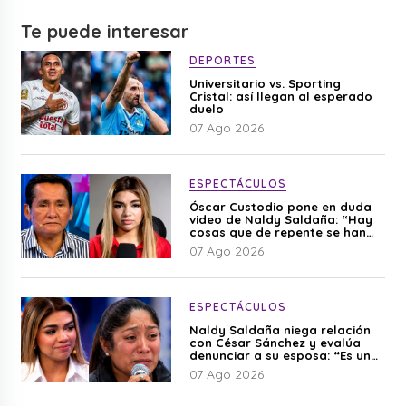
Te puede interesar
DEPORTES
Universitario vs. Sporting
Cristal: así llegan al esperado
duelo
07 Ago 2026
ESPECTÁCULOS
Óscar Custodio pone en duda
video de Naldy Saldaña: “Hay
cosas que de repente se han
editado”
07 Ago 2026
ESPECTÁCULOS
Naldy Saldaña niega relación
con César Sánchez y evalúa
denunciar a su esposa: “Es una
difamación”
07 Ago 2026