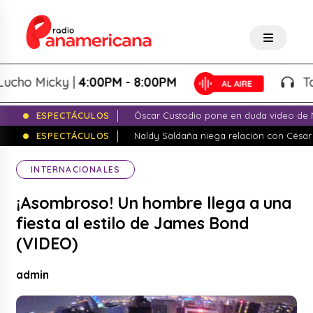
o Micky |
4:00PM - 8:00PM
Tardeo
ESPECTÁCULOS
Óscar Custodio pone en duda video de N
ESPECTÁCULOS
Naldy Saldaña niega relación con César
INTERNACIONALES
¡Asombroso! Un hombre llega a una
fiesta al estilo de James Bond
(VIDEO)
admin