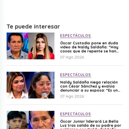
Te puede interesar
ESPECTÁCULOS
Óscar Custodio pone en duda
video de Naldy Saldaña: “Hay
cosas que de repente se han
editado”
07 Ago 2026
ESPECTÁCULOS
Naldy Saldaña niega relación
con César Sánchez y evalúa
denunciar a su esposa: “Es una
difamación”
07 Ago 2026
ESPECTÁCULOS
Óscar Junior liderará La Bella
Luz tras salida de su padre por