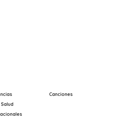
ncias
Canciones
y Salud
nacionales