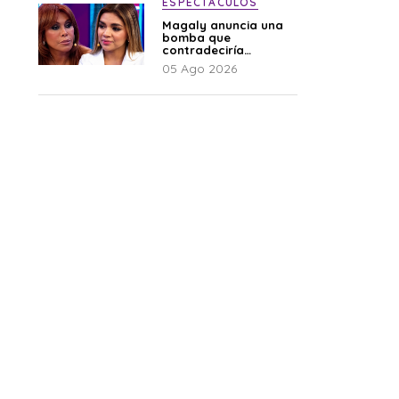
ESPECTÁCULOS
Magaly anuncia una
bomba que
contradeciría
comunicado de La
05 Ago 2026
Bella Luz: “Hay un
audio”