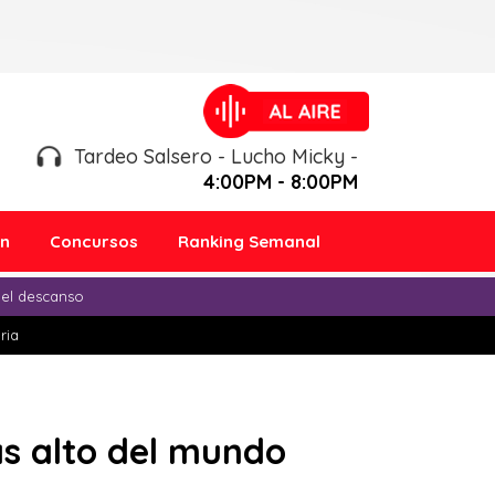
Tardeo Salsero - Lucho Micky -
4:00PM - 8:00PM
ón
Concursos
Ranking Semanal
 el descanso
ria
ás alto del mundo