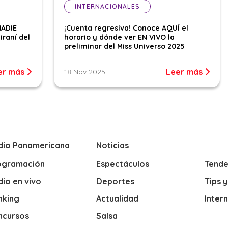
INTERNACIONALES
NADIE
¡Cuenta regresiva! Conoce AQUÍ el
iraní del
horario y dónde ver EN VIVO la
preliminar del Miss Universo 2025
er más
Leer más
18 Nov 2025
dio Panamericana
Noticias
ogramación
Espectáculos
Tende
io en vivo
Deportes
Tips 
nking
Actualidad
Inter
ncursos
Salsa