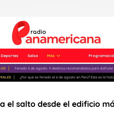
Deportes
Salsa
Más
Programaci
LUD
Feriado 6 de agosto: 4 destinos recomendados para disfrutar
IRALES
¿Por qué es feriado el 6 de agosto en Perú? Esta es la histo
a el salto desde el edificio m