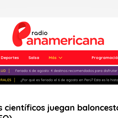
Deportes
Salsa
Más
Programaci
LUD
Feriado 6 de agosto: 4 destinos recomendados para disfrutar
IRALES
¿Por qué es feriado el 6 de agosto en Perú? Esta es la histo
 científicos juegan baloncest