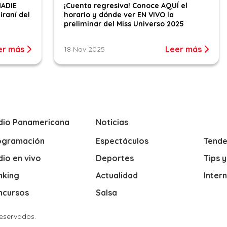
NADIE
¡Cuenta regresiva! Conoce AQUÍ el
iraní del
horario y dónde ver EN VIVO la
preliminar del Miss Universo 2025
er más
Leer más
18 Nov 2025
dio Panamericana
Noticias
ogramación
Espectáculos
Tende
io en vivo
Deportes
Tips 
nking
Actualidad
Inter
ncursos
Salsa
Reservados.