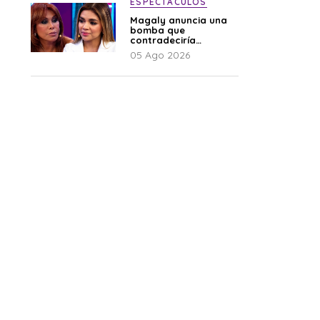
ESPECTÁCULOS
Magaly anuncia una
bomba que
contradeciría
comunicado de La
05 Ago 2026
Bella Luz: “Hay un
audio”