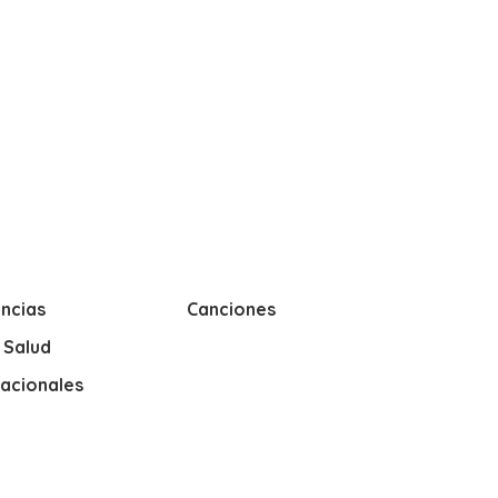
ncias
Canciones
y Salud
nacionales