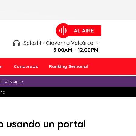
Splash! - Giovanna Valcárcel -
9:00AM - 12:00PM
ón
Concursos
Ranking Semanal
 el descanso
ria
o usando un portal