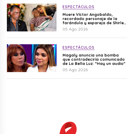
ESPECTÁCULOS
Muere Víctor Angobaldo,
recordado personaje de la
farándula y expareja de Shirley
Cherres
05 Ago 2026
ESPECTÁCULOS
Magaly anuncia una bomba
que contradeciría comunicado
de La Bella Luz: “Hay un audio”
05 Ago 2026