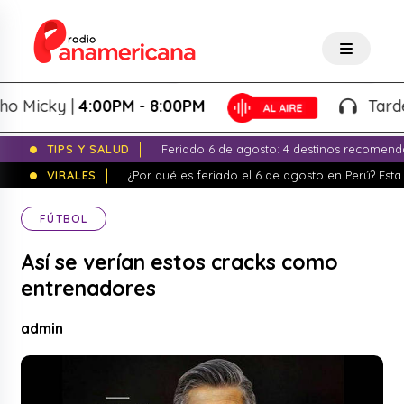
icky |
4:00PM - 8:00PM
Tardeo Sa
TIPS Y SALUD
Feriado 6 de agosto: 4 destinos recomend
VIRALES
¿Por qué es feriado el 6 de agosto en Perú? Esta 
FÚTBOL
Así se verían estos cracks como
entrenadores
admin