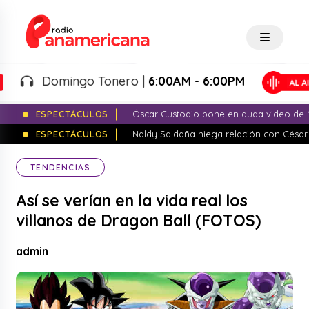
Domingo Tonero |
6:00AM - 6:00PM
ESPECTÁCULOS
Óscar Custodio pone en duda video de N
ESPECTÁCULOS
Naldy Saldaña niega relación con César
TENDENCIAS
Así se verían en la vida real los
villanos de Dragon Ball (FOTOS)
admin