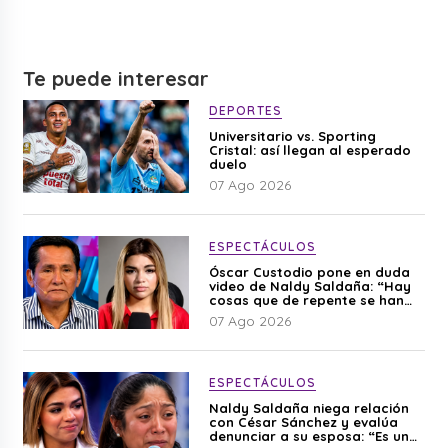
Te puede interesar
DEPORTES
Universitario vs. Sporting
Cristal: así llegan al esperado
duelo
07 Ago 2026
ESPECTÁCULOS
Óscar Custodio pone en duda
video de Naldy Saldaña: “Hay
cosas que de repente se han
editado”
07 Ago 2026
ESPECTÁCULOS
Naldy Saldaña niega relación
con César Sánchez y evalúa
denunciar a su esposa: “Es una