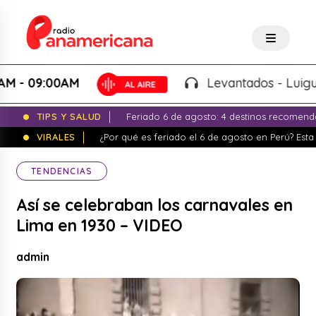
09:00AM
Levantados - Luigui Carb
TIPS Y SALUD
Feriado 6 de agosto: 4 destinos recomend
VIRALES
¿Por qué es feriado el 6 de agosto en Perú? Esta 
TENDENCIAS
Así se celebraban los carnavales en
Lima en 1930 – VIDEO
admin