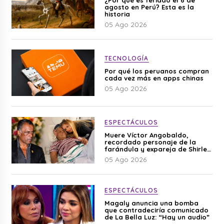
agosto en Perú? Esta es la
historia
05 Ago 2026
TECNOLOGÍA
Por qué los peruanos compran
cada vez más en apps chinas
05 Ago 2026
ESPECTÁCULOS
Muere Víctor Angobaldo,
recordado personaje de la
farándula y expareja de Shirley
Cherres
05 Ago 2026
ESPECTÁCULOS
Magaly anuncia una bomba
que contradeciría comunicado
de La Bella Luz: “Hay un audio”