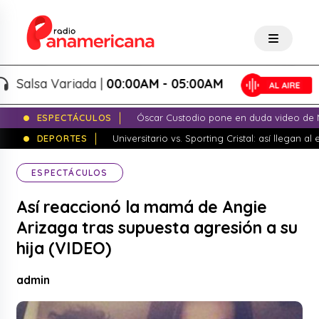
Salsa Variada |
00:00AM - 05:00AM
ESPECTÁCULOS
Óscar Custodio pone en duda video de N
DEPORTES
Universitario vs. Sporting Cristal: así llegan a
ESPECTÁCULOS
Así reaccionó la mamá de Angie
Arizaga tras supuesta agresión a su
hija (VIDEO)
admin