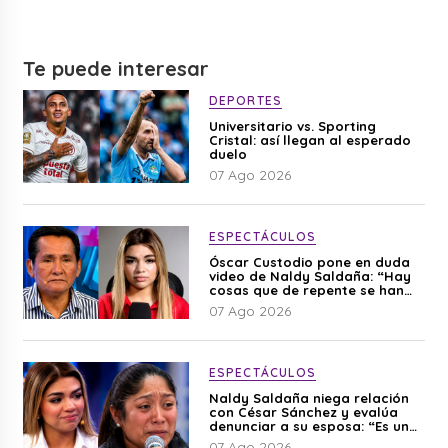
Te puede interesar
DEPORTES
Universitario vs. Sporting
Cristal: así llegan al esperado
duelo
07 Ago 2026
ESPECTÁCULOS
Óscar Custodio pone en duda
video de Naldy Saldaña: “Hay
cosas que de repente se han
editado”
07 Ago 2026
ESPECTÁCULOS
Naldy Saldaña niega relación
con César Sánchez y evalúa
denunciar a su esposa: “Es una
difamación”
07 Ago 2026