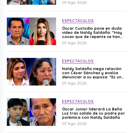
07 Ago 2026
ESPECTÁCULOS
Óscar Custodio pone en duda
video de Naldy Saldaña: “Hay
cosas que de repente se han
editado”
07 Ago 2026
ESPECTÁCULOS
Naldy Saldaña niega relación
con César Sánchez y evalúa
denunciar a su esposa: “Es una
difamación”
07 Ago 2026
ESPECTÁCULOS
Óscar Junior liderará La Bella
Luz tras salida de su padre por
polémica con Naldy Saldaña
07 Ago 2026