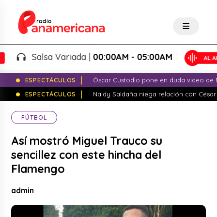
Salsa Variada |
00:00AM - 05:00AM
ESPECTÁCULOS
Óscar Custodio pone en duda video de N
ESPECTÁCULOS
Naldy Saldaña niega relación con César
FÚTBOL
Así mostró Miguel Trauco su
sencillez con este hincha del
Flamengo
admin