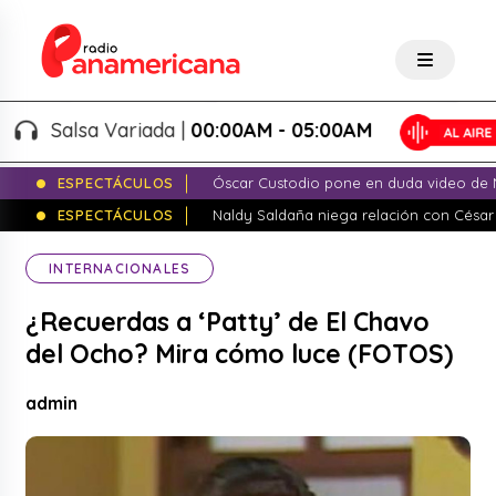
Salsa Variada |
00:00AM - 05:00AM
ESPECTÁCULOS
Óscar Custodio pone en duda video de N
ESPECTÁCULOS
Naldy Saldaña niega relación con César
INTERNACIONALES
¿Recuerdas a ‘Patty’ de El Chavo
del Ocho? Mira cómo luce (FOTOS)
admin