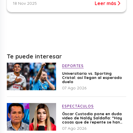
Leer más
18 Nov 2025
Te puede interesar
DEPORTES
Universitario vs. Sporting
Cristal: así llegan al esperado
duelo
07 Ago 2026
ESPECTÁCULOS
Óscar Custodio pone en duda
video de Naldy Saldaña: “Hay
cosas que de repente se han
editado”
07 Ago 2026