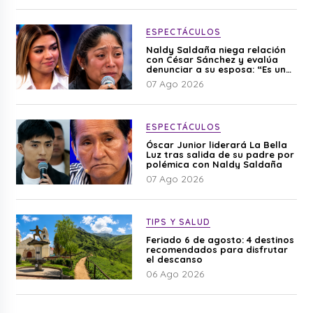
ESPECTÁCULOS
Naldy Saldaña niega relación
con César Sánchez y evalúa
denunciar a su esposa: “Es una
difamación”
07 Ago 2026
ESPECTÁCULOS
Óscar Junior liderará La Bella
Luz tras salida de su padre por
polémica con Naldy Saldaña
07 Ago 2026
TIPS Y SALUD
Feriado 6 de agosto: 4 destinos
recomendados para disfrutar
el descanso
06 Ago 2026