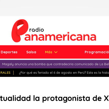
Deportes
Salsa
Más
Programaci
Magaly anuncia una bomba que contradeciría comunicado de La Bell
IRALES
¿Por qué es feriado el 6 de agosto en Perú? Esta es la histo
ctualidad la protagonista de X