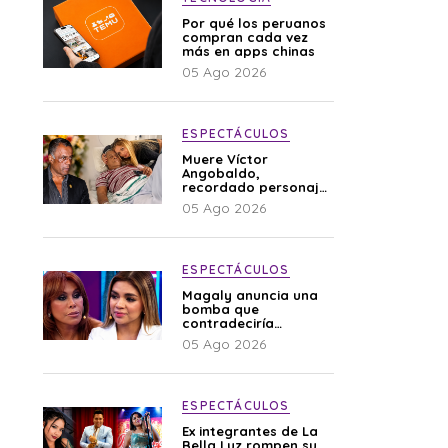
Por qué los peruanos
compran cada vez
más en apps chinas
05 Ago 2026
ESPECTÁCULOS
Muere Víctor
Angobaldo,
recordado personaje
de la farándula y
05 Ago 2026
expareja de Shirley
Cherres
ESPECTÁCULOS
Magaly anuncia una
bomba que
contradeciría
comunicado de La
05 Ago 2026
Bella Luz: “Hay un
audio”
ESPECTÁCULOS
Ex integrantes de La
Bella Luz rompen su