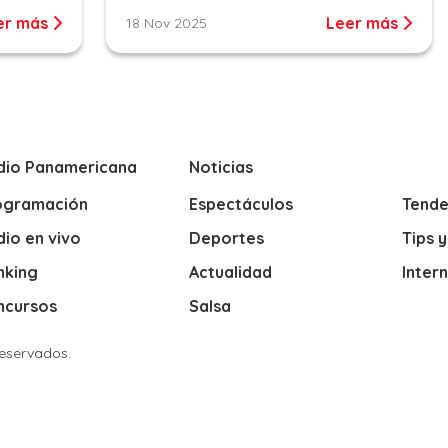
er más
Leer más
18 Nov 2025
dio Panamericana
Noticias
ogramación
Espectáculos
Tende
io en vivo
Deportes
Tips 
nking
Actualidad
Inter
ncursos
Salsa
Reservados.