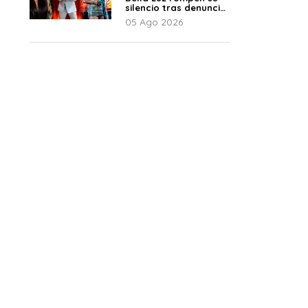
silencio tras denuncia
de Naldy: “Todo el
05 Ago 2026
mundo lo sabía”