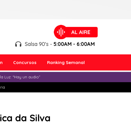
Salsa 90's -
5:00AM - 6:00AM
ón
Concursos
Ranking Semanal
a Luz: “Hay un audio”
ria
ica da Silva