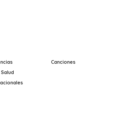
ncias
Canciones
y Salud
nacionales