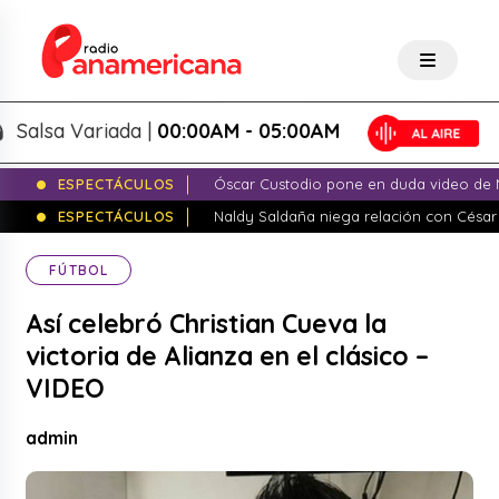
lsa Variada |
00:00AM - 05:00AM
ESPECTÁCULOS
Óscar Custodio pone en duda video de N
ESPECTÁCULOS
Naldy Saldaña niega relación con César
FÚTBOL
Así celebró Christian Cueva la
victoria de Alianza en el clásico –
VIDEO
admin