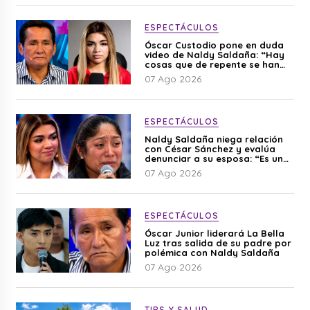
ESPECTÁCULOS
Óscar Custodio pone en duda
video de Naldy Saldaña: “Hay
cosas que de repente se han
editado”
07 Ago 2026
ESPECTÁCULOS
Naldy Saldaña niega relación
con César Sánchez y evalúa
denunciar a su esposa: “Es una
difamación”
07 Ago 2026
ESPECTÁCULOS
Óscar Junior liderará La Bella
Luz tras salida de su padre por
polémica con Naldy Saldaña
07 Ago 2026
TIPS Y SALUD