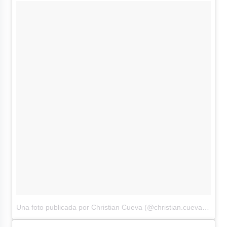
Una foto publicada por Christian Cueva (@christian.cueva10)
el12