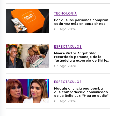
TECNOLOGÍA
Por qué los peruanos compran
cada vez más en apps chinas
05 Ago 2026
ESPECTÁCULOS
Muere Víctor Angobaldo,
recordado personaje de la
farándula y expareja de Shirley
Cherres
05 Ago 2026
ESPECTÁCULOS
Magaly anuncia una bomba
que contradeciría comunicado
de La Bella Luz: “Hay un audio”
05 Ago 2026