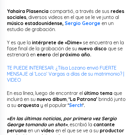
Yahaira Plasencia
compartió, a través de sus
redes
sociales
, diversos videos en el que se le ve junto al
músico estadounidense,
Sergio George
en un
estudio de grabación.
Y es que la
intérprete de «Dime»
se encuentra en la
fase final de la grabación de su
nuevo disco
que se
estrenará en
enero
del
próximo año.
TE PUEDE INTERESAR: ¿Tilsa Lozano envió FUERTE
MENSAJE al ‘Loco’ Vargas a días de su matrimonio? |
VIDEO
En esa línea, luego de encontrar el
último tema
que
incluirá en su
nuevo álbum
,
‘La Patrona’
brindó junto
a su
orquesta
y el popular
‘
Serch
‘.
«En las últimas noticias, por primera vez Sergio
George tomando un shot»
, escribió la
cantante
peruana
en un
video
en el que se ve a su
productor