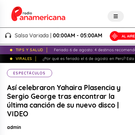
Salsa Variada |
00:00AM - 05:00AM
TIPS Y SALUD
Feriado 6 de agosto: 4 destinos recomend
VIRALES
¿Por qué es feriado el 6 de agosto en Perú? Esta 
ESPECTÁCULOS
Así celebraron Yahaira Plasencia y
Sergio George tras encontrar la
última canción de su nuevo disco |
VIDEO
admin