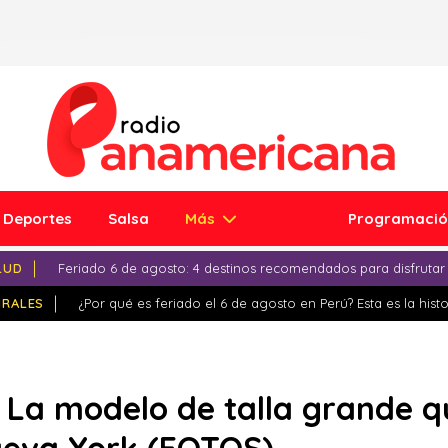
Deportes
Salsa
Más
Programaci
LUD
Feriado 6 de agosto: 4 destinos recomendados para disfrutar
IRALES
¿Por qué es feriado el 6 de agosto en Perú? Esta es la histo
La modelo de talla grande qu