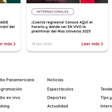
INTERNACIONALES
NADIE
¡Cuenta regresiva! Conoce AQUÍ el
iraní del
horario y dónde ver EN VIVO la
preliminar del Miss Universo 2025
er más
Leer más
18 Nov 2025
dio Panamericana
Noticias
ogramación
Espectáculos
Tende
io en vivo
Deportes
Tips 
nking
Actualidad
Inter