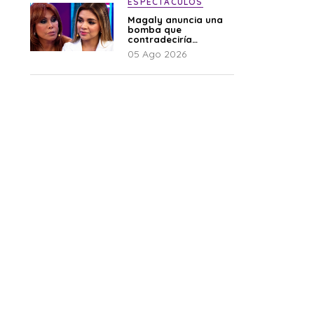
ESPECTÁCULOS
Magaly anuncia una
bomba que
contradeciría
comunicado de La
05 Ago 2026
Bella Luz: “Hay un
audio”