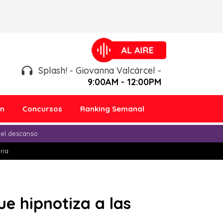
Splash! - Giovanna Valcárcel -
9:00AM - 12:00PM
ón
Concursos
Ranking Semanal
 el descanso
ria
e hipnotiza a las