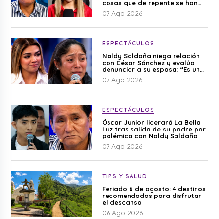
cosas que de repente se han
editado”
07 Ago 2026
ESPECTÁCULOS
Naldy Saldaña niega relación
con César Sánchez y evalúa
denunciar a su esposa: “Es una
difamación”
07 Ago 2026
ESPECTÁCULOS
Óscar Junior liderará La Bella
Luz tras salida de su padre por
polémica con Naldy Saldaña
07 Ago 2026
TIPS Y SALUD
Feriado 6 de agosto: 4 destinos
recomendados para disfrutar
el descanso
06 Ago 2026