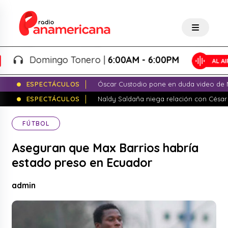
Domingo Tonero |
6:00AM - 6:00PM
ESPECTÁCULOS
Óscar Custodio pone en duda video de N
ESPECTÁCULOS
Naldy Saldaña niega relación con César
FÚTBOL
Aseguran que Max Barrios habría
estado preso en Ecuador
admin