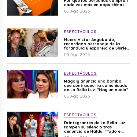
Por qué los peruanos compran
cada vez más en apps chinas
05 Ago 2026
ESPECTÁCULOS
Muere Víctor Angobaldo,
recordado personaje de la
farándula y expareja de Shirley
Cherres
05 Ago 2026
ESPECTÁCULOS
Magaly anuncia una bomba
que contradeciría comunicado
de La Bella Luz: “Hay un audio”
05 Ago 2026
ESPECTÁCULOS
Ex integrantes de La Bella Luz
rompen su silencio tras
denuncia de Naldy: “Todo el
mundo lo sabía”