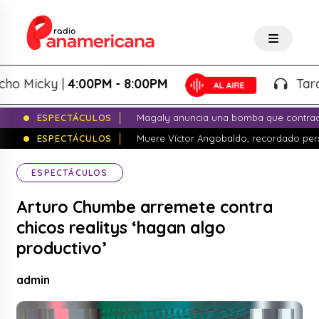
Micky |
4:00PM - 8:00PM
Tardeo S
ESPECTÁCULOS
Magaly anuncia una bomba que contrade
ESPECTÁCULOS
Muere Víctor Angobaldo, recordado pers
ESPECTÁCULOS
Arturo Chumbe arremete contra
chicos realitys ‘hagan algo
productivo’
admin