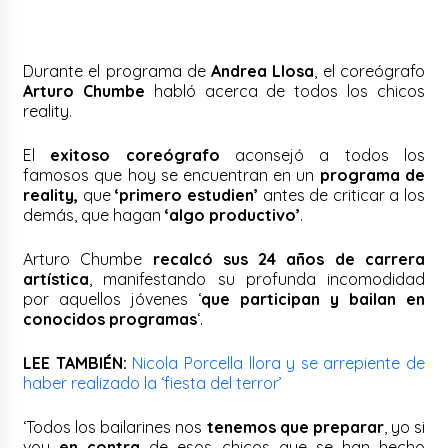
Durante el programa de
Andrea Llosa
, el coreógrafo
Arturo Chumbe
habló acerca de todos los chicos
reality.
El
exitoso coreógrafo
aconsejó a todos los
famosos que hoy se encuentran en un
programa de
reality,
que
‘primero estudien’
antes de criticar a los
demás, que hagan
‘algo productivo’
.
Arturo Chumbe
recalcó sus 24 años de carrera
artística
, manifestando su profunda incomodidad
por aquellos jóvenes ‘
que participan y bailan en
conocidos programas
‘.
LEE TAMBIÉN:
Nicola Porcella llora y se arrepiente de
haber realizado la ‘fiesta del terror’
‘Todos los bailarines nos
tenemos que preparar
, yo si
voy
en contra
de esos chicos que se han hecho