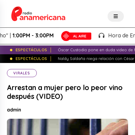
1:00PM - 3:00PM
Hora de Emprend
ESPECTÁCULOS
Óscar Custodio pone en duda video de N
ESPECTÁCULOS
Naldy Saldaña niega relación con César
VIRALES
Arrestan a mujer pero lo peor vino
después (VIDEO)
admin