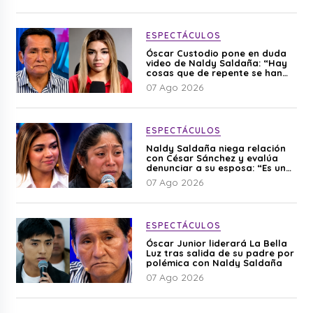
ESPECTÁCULOS
Óscar Custodio pone en duda
video de Naldy Saldaña: “Hay
cosas que de repente se han
editado”
07 Ago 2026
ESPECTÁCULOS
Naldy Saldaña niega relación
con César Sánchez y evalúa
denunciar a su esposa: “Es una
difamación”
07 Ago 2026
ESPECTÁCULOS
Óscar Junior liderará La Bella
Luz tras salida de su padre por
polémica con Naldy Saldaña
07 Ago 2026