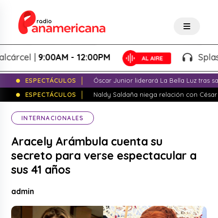
el |
9:00AM - 12:00PM
Splash! - G
ESPECTÁCULOS
Óscar Junior liderará La Bella Luz tras 
ESPECTÁCULOS
Naldy Saldaña niega relación con César
INTERNACIONALES
Aracely Arámbula cuenta su
secreto para verse espectacular a
sus 41 años
admin