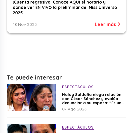
¡Cuenta regresiva! Conoce AQUÍ el horario y
dónde ver EN VIVO la preliminar del Miss Universo
2025
Leer más
18 Nov 2025
Te puede interesar
ESPECTÁCULOS
Naldy Saldaña niega relación
con César Sánchez y evalúa
denunciar a su esposa: “Es una
difamación”
07 Ago 2026
ESPECTÁCULOS