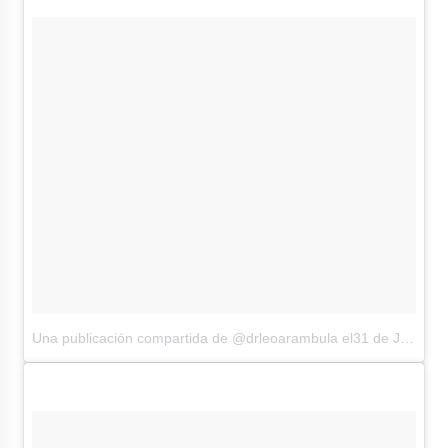
Una publicación compartida de @drleoarambula
el31 de Jul de 2016 a la(s) 7:49 PDT