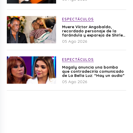
ESPECTÁCULOS
Muere Víctor Angobaldo,
recordado personaje de la
farándula y expareja de Shirley
Cherres
05 Ago 2026
ESPECTÁCULOS
Magaly anuncia una bomba
que contradeciría comunicado
de La Bella Luz: “Hay un audio”
05 Ago 2026