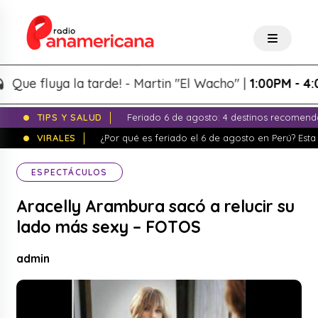
 fluya la tarde! - Martin "El Wacho" |
1:00PM - 4:00P
TIPS Y SALUD
Feriado 6 de agosto: 4 destinos recomend
VIRALES
¿Por qué es feriado el 6 de agosto en Perú? Esta 
ESPECTÁCULOS
Aracelly Arambura sacó a relucir su
lado más sexy – FOTOS
admin