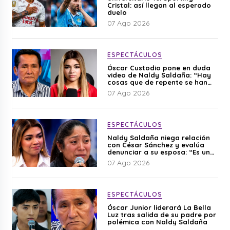
Cristal: así llegan al esperado
duelo
07 Ago 2026
ESPECTÁCULOS
Óscar Custodio pone en duda
video de Naldy Saldaña: “Hay
cosas que de repente se han
editado”
07 Ago 2026
ESPECTÁCULOS
Naldy Saldaña niega relación
con César Sánchez y evalúa
denunciar a su esposa: “Es una
difamación”
07 Ago 2026
ESPECTÁCULOS
Óscar Junior liderará La Bella
Luz tras salida de su padre por
polémica con Naldy Saldaña