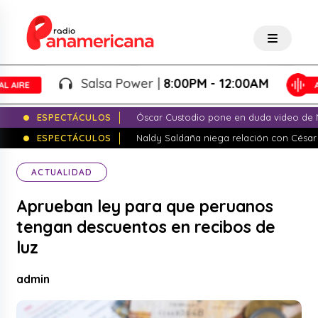
Salsa Power |
8:00PM - 12:00AM
ESPECTÁCULOS
Óscar Custodio pone en duda video de N
ESPECTÁCULOS
Naldy Saldaña niega relación con César
ACTUALIDAD
Aprueban ley para que peruanos
tengan descuentos en recibos de
luz
admin