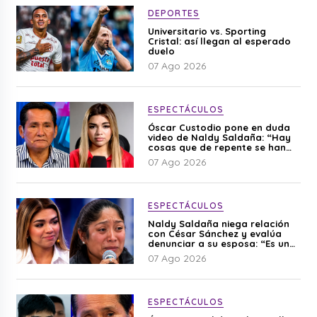
DEPORTES
Universitario vs. Sporting
Cristal: así llegan al esperado
duelo
07 Ago 2026
ESPECTÁCULOS
Óscar Custodio pone en duda
video de Naldy Saldaña: “Hay
cosas que de repente se han
editado”
07 Ago 2026
ESPECTÁCULOS
Naldy Saldaña niega relación
con César Sánchez y evalúa
denunciar a su esposa: “Es una
difamación”
07 Ago 2026
ESPECTÁCULOS