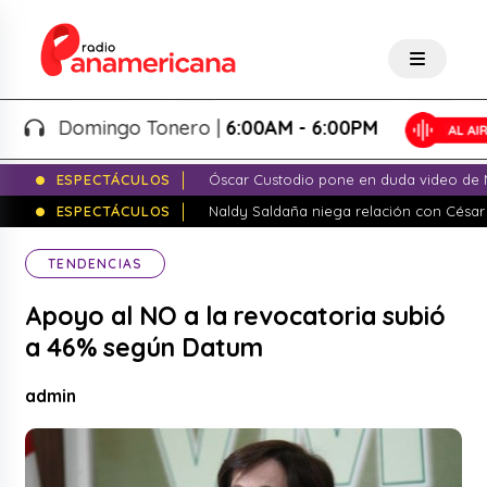
Domingo Tonero |
6:00AM - 6:00PM
ESPECTÁCULOS
Óscar Custodio pone en duda video de N
ESPECTÁCULOS
Naldy Saldaña niega relación con César
TENDENCIAS
Apoyo al NO a la revocatoria subió
a 46% según Datum
admin